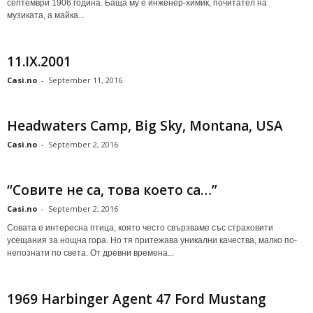
септември 1906 година. Баща му е инженер-химик, почитател на
музиката, а майка...
11.IX.2001
Casi.no
-
September 11, 2016
Headwaters Camp, Big Sky, Montana, USA
Casi.no
-
September 2, 2016
“Совите не са, това което са…”
Casi.no
-
September 2, 2016
Совата е интересна птица, която често свързваме със страховити
усещания за нощна гора. Но тя притежава уникални качества, малко по-
непознати по света. От древни времена...
1969 Harbinger Agent 47 Ford Mustang