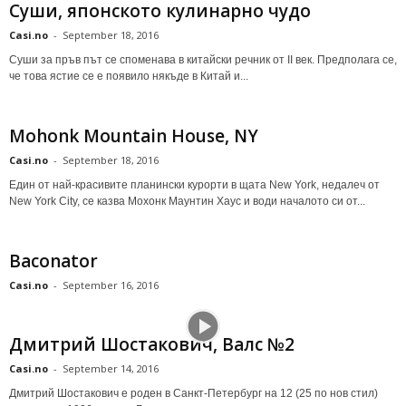
Суши, японското кулинарно чудо
Casi.no
-
September 18, 2016
Суши за пръв път се споменава в китайски речник от II век. Предполага се,
че това ястие се е появило някъде в Китай и...
Mohonk Mountain House, NY
Casi.no
-
September 18, 2016
Един от най-красивите планински курорти в щата New York, недалеч от
New York City, се казва Мохонк Маунтин Хаус и води началото си от...
Baconator
Casi.no
-
September 16, 2016
Дмитрий Шостакович, Валс №2
Casi.no
-
September 14, 2016
Дмитрий Шостакович е роден в Санкт-Петербург на 12 (25 по нов стил)