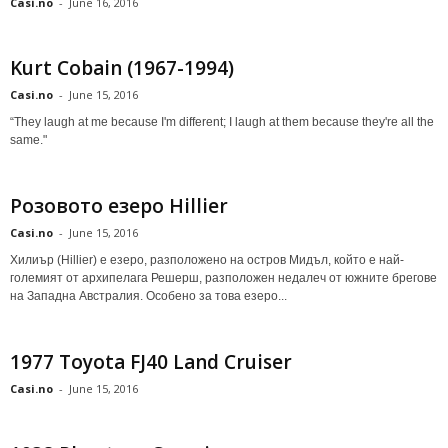
Casi.no
-
June 16, 2016
Kurt Cobain (1967-1994)
Casi.no
-
June 15, 2016
“They laugh at me because I'm different; I laugh at them because they're all the
same."
Розовото езеро Hillier
Casi.no
-
June 15, 2016
Хилиър (Hillier) е езеро, разположено на остров Мидъл, който е най-
големият от архипелага Решерш, разположен недалеч от южните брегове
на Западна Австралия. Особено за това езеро...
1977 Toyota FJ40 Land Cruiser
Casi.no
-
June 15, 2016