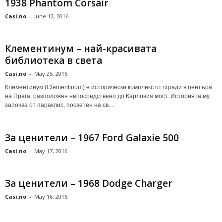
1938 Phantom Corsair
Casi.no
-
June 12, 2016
Клементинум – най-красивата
библиотека в света
Casi.no
-
May 25, 2016
Клементинум (Clementinum) е исторически комплекс от сгради в центъра
на Прага, разположен непосредствено до Карловия мост. Историята му
започва от параклис, посветен на св....
За ценители – 1967 Ford Galaxie 500
Casi.no
-
May 17, 2016
За ценители – 1968 Dodge Charger
Casi.no
-
May 16, 2016