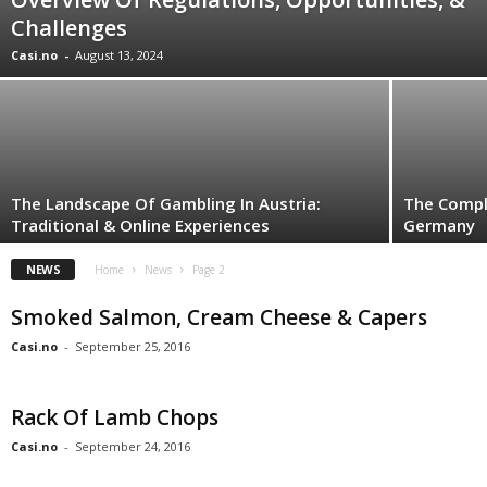
Challenges
Casi.no
-
August 13, 2024
The Landscape Of Gambling In Austria:
The Compl
Traditional & Online Experiences
Germany
NEWS
Home
News
Page 2
Smoked Salmon, Cream Cheese & Capers
Casi.no
-
September 25, 2016
Rack Of Lamb Chops
Casi.no
-
September 24, 2016