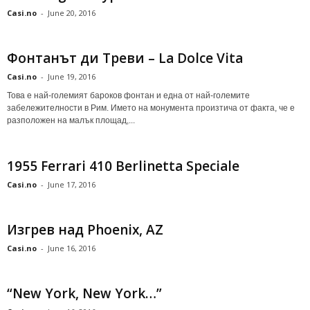
Casi.no
-
June 20, 2016
Фонтанът ди Треви – La Dolce Vita
Casi.no
-
June 19, 2016
Това е най-големият бароков фонтан и една от най-големите
забележителности в Рим. Името на монумента произтича от факта, че е
разположен на малък площад,...
1955 Ferrari 410 Berlinetta Speciale
Casi.no
-
June 17, 2016
Изгрев над Phoenix, AZ
Casi.no
-
June 16, 2016
“New York, New York…”