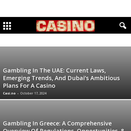
ALUMNI
ART
BUSINESS
CHARITY
CRIME & PUNISHMENT
CUISINE
CULTURE
EDUCATION
ENTERTAINMENT
ENVIRONMENT
FIRE & RESCUE
FOR MEN ONLY
HEALTH
HISTORY
INFRASTRUCTURE
LOCAL
OBITUARIES
PETS
PHILOSOPHY
POLITICS
RELIGION
SOCIETY
USA
WINE & DINE
WINNINGS
WORLD
Gambling In The UAE: Current Laws,
Emerging Trends, And Dubai’s Ambitious
Plans For A Casino
Casi.no
-
October 17, 2024
Gambling In Greece: A Comprehensive
Overview Of Regulations, Opportunities, &