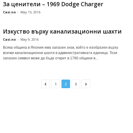
За ценители – 1969 Dodge Charger
Casi.no
-
May 15, 2016
Изкуство върху канализационни шахти
Casi.no
-
May 9, 2016
Всяка община в Япония има запазен знак, който е изобразен върху
всички канализационни шахти в административната единица. Този
запазен символ може да бъде открит в 1780 общини в...
1
2
3