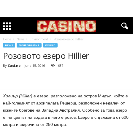
Home
News
Environment
Розовото езеро Hillier
NEWS
ENVIRONMENT
WORLD
Розовото езеро Hillier
By
Casi.no
-
June 15, 2016
1637
Хилиър (Hillier)
е езеро, разположено на остров Мидъл, който е
най-големият от архипелага Решерш, разположен недалеч от
южните брегове на Западна Австралия. Особено за това езеро
е, че цветът на водата в него е розов. Езеро е с дължина от 600
метра и широчина от 250 метра.