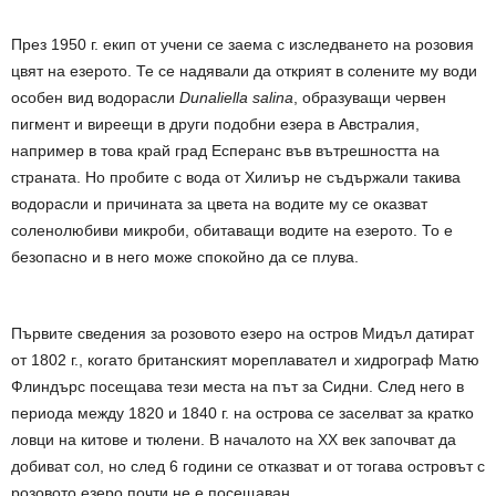
През 1950 г. екип от учени се заема с изследването на розовия
цвят на езерото. Те се надявали да открият в солените му води
особен вид водорасли
Dunaliella salina
, образуващи червен
пигмент и виреещи в други подобни езера в Австралия,
например в това край град Есперанс във вътрешността на
страната. Но пробите с вода от Хилиър не съдържали такива
водорасли и причината за цвета на водите му се оказват
соленолюбиви микроби, обитаващи водите на езерото. То е
безопасно и в него може спокойно да се плува.
Първите сведения за розовото езеро на остров Мидъл датират
от 1802 г., когато британският мореплавател и хидрограф Матю
Флиндърс посещава тези места на път за Сидни. След него в
периода между 1820 и 1840 г. на острова се заселват за кратко
ловци на китове и тюлени. В началото на XX век започват да
добиват сол, но след 6 години се отказват и от тогава островът с
розовото езеро почти не е посещаван.