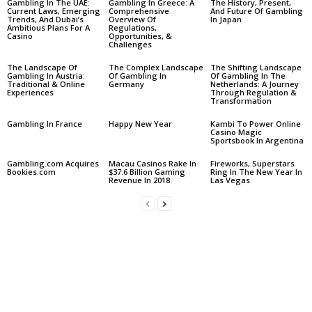
Gambling In The UAE:
Gambling In Greece: A
The History, Present,
Current Laws, Emerging
Comprehensive
And Future Of Gambling
Trends, And Dubai’s
Overview Of
In Japan
Ambitious Plans For A
Regulations,
Casino
Opportunities, &
Challenges
The Landscape Of
The Complex Landscape
The Shifting Landscape
Gambling In Austria:
Of Gambling In
Of Gambling In The
Traditional & Online
Germany
Netherlands: A Journey
Experiences
Through Regulation &
Transformation
Gambling In France
Happy New Year
Kambi To Power Online
Casino Magic
Sportsbook In Argentina
Gambling.com Acquires
Macau Casinos Rake In
Fireworks, Superstars
Bookies.com
$37.6 Billion Gaming
Ring In The New Year In
Revenue In 2018
Las Vegas