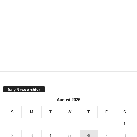
Daly News Archive
August 2026
S
M
T
W
T
F
S
1
2
3
4
5
6
7
8