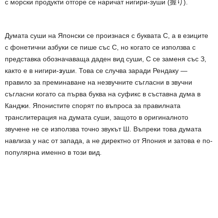
с морски продукти отгоре се наричат нигири-зуши (握り).
Думата суши на Японски се произнася с буквата С, а в езиците
с фонетични азбуки се пише със С, но когато се използва с
представка обозначаваща даден вид суши, С се заменя със З,
както е в нигири-
з
уши. Това се случва заради Рендаку —
правило за преминаване на незвучните съгласни в звучни
съгласни когато са първа буква на суфикс в съставна дума в
Канджи. Японистите спорят по въпроса за правилната
транслитерация на думата суши, защото в оригиналното
звучене не се използва точно звукът Ш. Въпреки това думата
навлиза у нас от запада, а не директно от Япония и затова е по-
популярна именно в този вид.