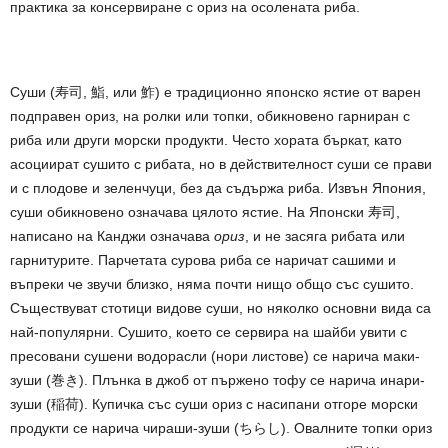
практика за консервиране с ориз на осолената риба.
Суши (寿司, 鮨, или 鮓) е традиционно японско ястие от варен
подправен ориз, на ролки или топки, обикновено гарниран с
риба или други морски продукти. Често хората бъркат, като
асоциират сушито с рибата, но в действителност суши се прави
и с плодове и зеленчуци, без да съдържа риба. Извън Япония,
суши обикновено означава цялото ястие. На Японски 寿司,
написано на Канджи означава
ориз
, и не засяга рибата или
гарнитурите. Парчетата сурова риба се наричат сашими и
въпреки че звучи близко, няма почти нищо общо със сушито.
Съществуват стотици видове суши, но няколко основни вида са
най-популярни. Сушито, което се сервира на шайби увити с
пресовани сушени водорасли (нори листове) се нарича маки-
зуши (巻き). Плънка в джоб от пържено тофу се нарича инари-
зуши (稲荷). Купичка със суши ориз с насипани отгоре морски
продукти се нарича чираши-зуши (ちらし). Овалните топки ориз