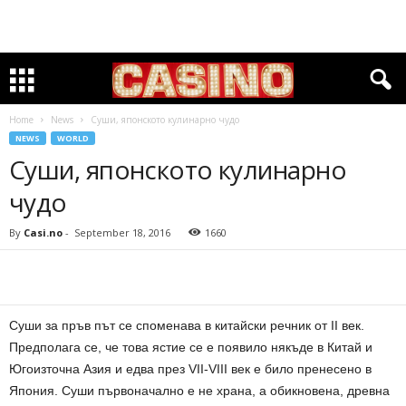
Home
News
Суши, японското кулинарно чудо
NEWS
WORLD
Суши, японското кулинарно
чудо
By
Casi.no
-
September 18, 2016
1660
Суши за пръв път се споменава в китайски речник от II век.
Предполага се, че това ястие се е появило някъде в Китай и
Югоизточна Азия и едва през VII-VIII век е било пренесено в
Япония. Суши първоначално е не храна, а обикновена, древна