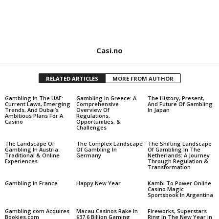
Casi.no
RELATED ARTICLES
MORE FROM AUTHOR
Gambling In The UAE:
Gambling In Greece: A
The History, Present,
Current Laws, Emerging
Comprehensive
And Future Of Gambling
Trends, And Dubai’s
Overview Of
In Japan
Ambitious Plans For A
Regulations,
Casino
Opportunities, &
Challenges
The Landscape Of
The Complex Landscape
The Shifting Landscape
Gambling In Austria:
Of Gambling In
Of Gambling In The
Traditional & Online
Germany
Netherlands: A Journey
Experiences
Through Regulation &
Transformation
Gambling In France
Happy New Year
Kambi To Power Online
Casino Magic
Sportsbook In Argentina
Gambling.com Acquires
Macau Casinos Rake In
Fireworks, Superstars
Bookies.com
$37.6 Billion Gaming
Ring In The New Year In