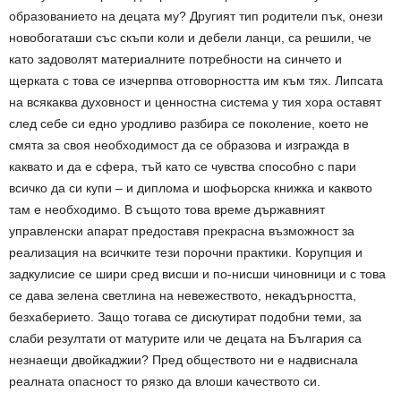
образованието на децата му? Другият тип родители пък, онези
новобогаташи със скъпи коли и дебели ланци, са решили, че
като задоволят материалните потребности на синчето и
щерката с това се изчерпва отговорността им към тях. Липсата
на всякаква духовност и ценностна система у тия хора оставят
след себе си едно уродливо разбира се поколение, което не
смята за своя необходимост да се образова и изгражда в
каквато и да е сфера, тъй като се чувства способно с пари
всичко да си купи – и диплома и шофьорска книжка и каквото
там е необходимо. В същото това време държавният
управленски апарат предоставя прекрасна възможност за
реализация на всичките тези порочни практики. Корупция и
задкулисие се шири сред висши и по-нисши чиновници и с това
се дава зелена светлина на невежеството, некадърността,
безхаберието. Защо тогава се дискутират подобни теми, за
слаби резултати от матурите или че децата на България са
незнаещи двойкаджии? Пред обществото ни е надвиснала
реалната опасност то рязко да влоши качеството си.