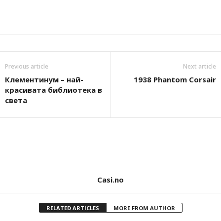
Previous article
Next article
Клементинум – най-
1938 Phantom Corsair
красивата библиотека в
света
Casi.no
RELATED ARTICLES
MORE FROM AUTHOR