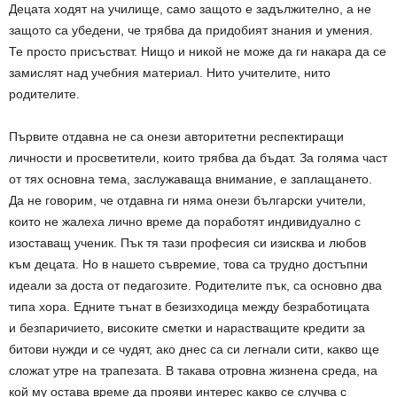
Децата ходят на училище, само защото е задължително, а не
защото са убедени, че трябва да придобият знания и умения.
Те просто присъстват. Нищо и никой не може да ги накара да се
замислят над учебния материал. Нито учителите, нито
родителите.
Първите отдавна не са онези авторитетни респектиращи
личности и просветители, които трябва да бъдат. За голяма част
от тях основна тема, заслужаваща внимание, е заплащането.
Да не говорим, че отдавна ги няма онези български учители,
които не жалеха лично време да поработят индивидуално с
изоставащ ученик. Пък тя тази професия си изисква и любов
към децата. Но в нашето съвремие, това са трудно достъпни
идеали за доста от педагозите. Родителите пък, са основно два
типа хора. Едните тънат в безизходица между безработицата
и безпаричието, високите сметки и нарастващите кредити за
битови нужди и се чудят, ако днес са си легнали сити, какво ще
сложат утре на трапезата. В такава отровна жизнена среда, на
кой му остава време да прояви интерес какво се случва с