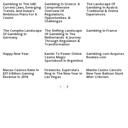
Gambling In The UAE:
Gambling In Greece: A
The Landscape Of
Current Laws, Emerging
Comprehensive
Gambling In Austria:
Trends, And Dubai’s
Overview Of
Traditional & Online
Ambitious Plans For A
Regulations,
Experiences
Casino
Opportunities, &
Challenges
The Complex Landscape
The Shifting Landscape
Gambling In France
Of Gambling In
Of Gambling In The
Germany
Netherlands: A Journey
Through Regulation &
Transformation
Happy New Year
Kambi To Power Online
Gambling.com Acquires
Casino Magic
Bookies.com
Sportsbook In Argentina
Macau Casinos Rake In
Fireworks, Superstars
Manila Casino Cancels
$37.6 Billion Gaming
Ring In The New Year In
New Year Balloon Stunt
Revenue In 2018
Las Vegas
After Criticism