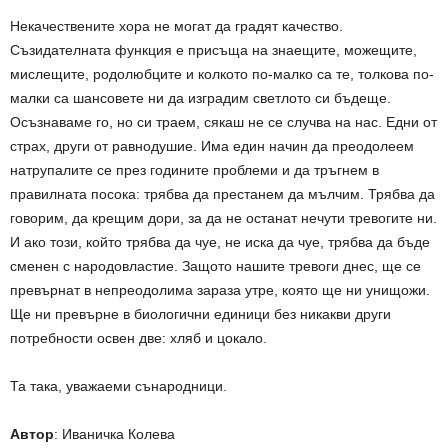
Некачествените хора не могат да градят качество.
Съзидателната функция е присъща на знаещите, можещите,
мислещите, родолюбците и колкото по-малко са те, толкова по-
малки са шансовете ни да изградим светлото си бъдеще.
Осъзнаваме го, но си траем, сякаш не се случва на нас. Едни от
страх, други от равнодушие. Има един начин да преодолеем
натрупалите се през годините проблеми и да тръгнем в
правилната посока: трябва да престанем да мълчим. Трябва да
говорим, да крещим дори, за да не останат нечути тревогите ни.
И ако този, който трябва да чуе, не иска да чуе, трябва да бъде
сменен с народовластие. Защото нашите тревоги днес, ще се
превърнат в непреодолима зараза утре, която ще ни унищожи.
Ще ни превърне в биологични единици без никакви други
потребности освен две: хляб и цокало.
Та така, уважаеми сънародници.
Автор
: Иваничка Колева